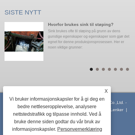
SISTE NYTT
t
Hvorfor brukes sink til støping?
Sink brukes ofte til støping på grunn av dens
gunstige egenskaper og egenskaper som gjør det
egnet for denne produksjonsprosessen. Her er
orm
noen viktige grunner:
X
Vi bruker informasjonskapsler for å gi deg en
Copyright © 2021 Ningbo Yinzhou Xuxing Machinery Co.,Ltd. -
bedre nettleseropplevelse, analysere
Pressstøping av aluminium - Alle rettigheter forbeholdt
Lenker
|
nettstedstrafikk og tilpasse innhold. Ved å
Sitemap
|
RSS
|
XML
|
Privacy Policy
bruke denne siden godtar du vår bruk av
informasjonskapsler.
Personvernerklæring