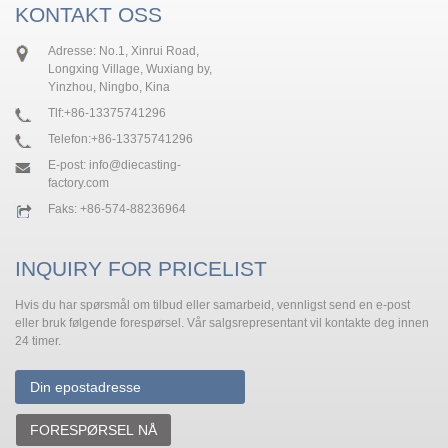
KONTAKT OSS
Adresse: No.1, Xinrui Road,
Longxing Village, Wuxiang by,
Yinzhou, Ningbo, Kina
Tlf:
+86-13375741296
Telefon:
+86-13375741296
E-post:
info@diecasting-
factory.com
Faks: +86-574-88236964
INQUIRY FOR PRICELIST
Hvis du har spørsmål om tilbud eller samarbeid, vennligst send en e-post
eller bruk følgende forespørsel. Vår salgsrepresentant vil kontakte deg innen
24 timer.
FORESPØRSEL NÅ